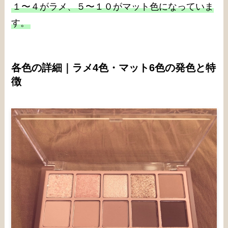
１〜４がラメ、５〜１０がマット色になっていま
す。
各色の詳細｜ラメ4色・マット6色の発色と特
徴