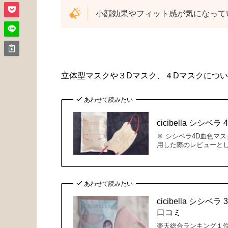
小顔効果やフィット感が気になって
立体型マスクや３Dマスク、４Dマスクにつ
あわせて読みたい
cicibella 
※ シシベラ4D血色マ
用した際のレビューとし
あわせて読みたい
cicibella 
口コミ
楽天総合ランキング１位