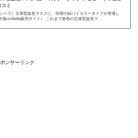
口コミ
la（シシベラ）立体型血色マスクに、待望の紐バイカラータイプが登場し
場cicibella販売サイト） これまで単色の立体型血色マ…
ポンサーリンク