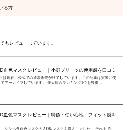
いる方
いてもレビューしています。
シシベラ 4D血色マスク レビュー｜小顔プリーツの使用感を口コミ
スクは現在、公式での通常販売が終了しています。この記事は実際に使
てアーカイブしています。 楽天総合ランキング1位を獲得…
シシベラ 3D血色マスク レビュー｜特徴・使い心地・フィット感を
、シシベラ血色マスクの３D型マスクを購入しました。 それまでに