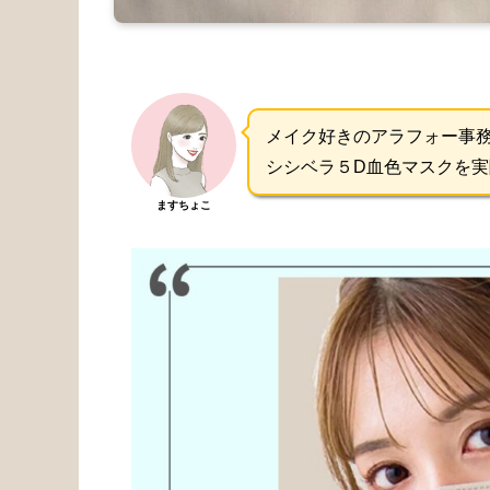
メイク好きのアラフォー事
シシベラ５D血色マスクを
ますちょこ