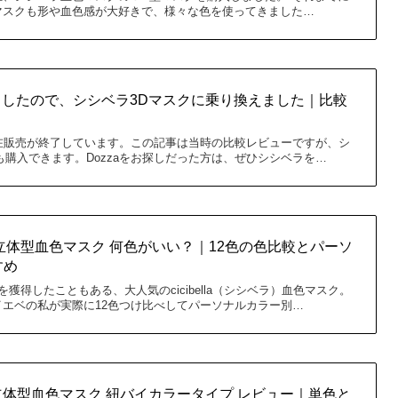
マスクも形や血色感が大好きで、様々な色を使ってきました…
終了したので、シシベラ3Dマスクに乗り換えました｜比較
は現在販売が終了しています。この記事は当時の比較レビューですが、シ
も購入できます。Dozzaをお探しだった方は、ぜひシシベラを…
シシベラ 立体型血色マスク 何色がいい？｜12色の色比較とパーソ
すめ
獲得したこともある、大人気のcicibella（シシベラ）血色マスク。
エベの私が実際に12色つけ比べしてパーソナルカラー別…
シシベラ立体型血色マスク 紐バイカラータイプ レビュー｜単色と